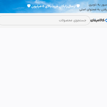
عبور به ناوبری
💗
ارسال رایگان خرید بالای 5 میلیون
💗
رفتن به محتوای اصلی