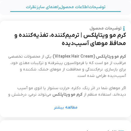
توضیحات
اطلاعات محصول
راهنمای سایز
نظرات
توضیحات محصول
کرم مو ویتاپلکس | ترمیم‌کننده، تغذیه‌کننده و
محافظ موهای آسیب‌دیده
کرم مو ویتاپلکس (Vitaplex Hair Cream)
یکی از محصولات تخصصی
مراقبت از مو است که با فرمولاسیون پیشرفته و ترکیبات مغذی خود،
برای بازسازی، نرم‌کنندگی و محافظت از موهای خشک، شکننده و
آسیب‌دیده طراحی شده است.
اگر موهای شما در اثر رنگ، دکلره، حرارت سشوار یا اتوی مو آسیب
دیده‌اند، استفاده منظم از
کرم مو ویتاپلکس
می‌تواند نرمی، درخشش و
سلامت را به موهای شما بازگرداند.
مطالعه بیشتر
در ادامه به معرفی کامل ویژگی‌ها، مزایا، ترکیبات و نحوه استفاده از این
کرم مو خواهیم پرداخت و توضیح می‌دهیم چرا خرید آن از
فروشگاه
کالامیفای
یک انتخاب آگاهانه و اقتصادی است.