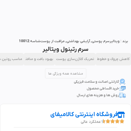
بزرگنمایی تصویر
برند :
ویتالیر
سرم پوستی
,
آرایشی بهداشتی
,
مراقبت از پوست
شناسه:10012
سرم رتینول ویتالیر
کاهش چروک و خطوط
تحریک کلاژن‌سازی پوست
بهبود بافت و منافذ
مناسب روتین ش
مشاهده همه ویژگی ها
گارانتی اصالت و سلامت فیزیکی
خرید اقساطی محصول
روش ها و هزینه های ارسال
فروشگاه اینترنتی کالامیفای
عملکرد عالی