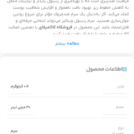
مراقبت ضدپیری است که با بهره‌گیری از رتینول پایدار و ترکیبات مکمل،
به کاهش خطوط ریز، بهبود بافت ناهموار و افزایش شفافیت پوست
کمک می‌کند. اگر به‌دنبال یک سرم ضدچروک مؤثر برای شروع روتین
جوان‌سازی هستید، سرم رتینول ویتالیر می‌تواند انتخابی حرفه‌ای و
قابل‌اعتماد باشد. این محصول در
فروشگاه کالامیفای
با تضمین اصالت
کالا عرضه می‌شود تا با خیال راحت خرید کنید.
مطالعه بیشتر
چرا سرم رتینول ویتالیر انتخاب مناسبی است؟
رتینول یکی از شناخته‌شده‌ترین مشتقات ویتامین آ در دنیا است که با
اطلاعات محصول
افزایش سرعت نوسازی سلول‌های پوستی و تحریک کلاژن‌سازی، به
کاهش علائم پیری کمک می‌کند. فرمولاسیون سرم رتینول ویتالیر
به‌گونه‌ای طراحی شده که ضمن اثرگذاری مناسب، احتمال تحریک و
وزن
0.11 کیلوگرم
خشکی شدید را کاهش دهد و برای استفاده تدریجی در روتین شبانه
مناسب باشد.
حجم
30 میلی لیتر
مزایای اصلی سرم رتینول ویتالیر
کاهش خطوط ریز و چروک‌ها
نوع
سرم
محصول