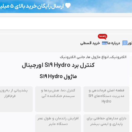
💗
ارسال رایگان خرید بالای 5 میلیون
راهنما
ور
درباره ما
خرید قسطی
الکترونیک
,
انواع ماژول ها
,
جانبی الکترونیک
کنترل برد S19 Hydro اورجینال
ماژول S19 Hydro
قطعه اصلی فرماندهی و
کنترل دما، هش‌بردها و
پشتیبانی از به‌روز
مدیریت دستگاه‌های S19
سیستم خنک‌کننده آبی
فرم‌افزار
Hydro
دارای مدارهای حفاظتی برای
افزایش راندمان و طول عمر
پایداری و ایمنی بیشتر
دستگاه ماینر