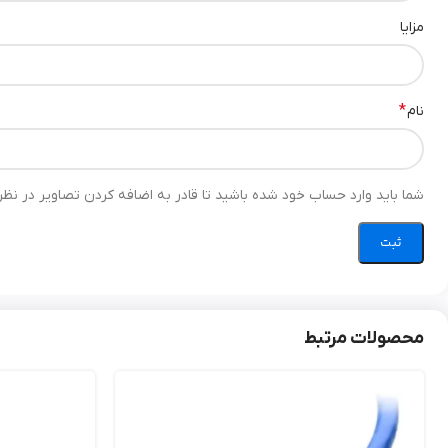
نقش ماژول S19 Hydro در فرمان‌دهی دستگاه
مزایا
ماژول S19 Hydro مسئول تبدیل دستورات نرم‌افزاری به سیگنال
خنک‌کننده را تقویت می‌کند. همچنین این قطعه به‌صورت لحظه‌ای وضعیت ه
*
نام
ثبت لاگ‌ها و گزارش‌های عملکردی توسط ماژول، به تکنسین‌ها کمک می‌کند ا
مشخصات فنی و مدل‌های مختلف ماژول S19 Hydro
شما باید وارد حساب خود شده باشید تا قادر به اضافه کردن تصاویر در نظر
5060 تا 5445 وات قرار دارد. طراحی مسیرهای تغذیه و تحمل جریان ماژول باید متناسب با این مقادیر باشد تا از افت ولتاژ و ناپایداری جلوگیری شود.
مهمی دارد. وجود مدارهای محافظتی در برابر نوسانات برق و سنسورهای حر
محصولات مرتبط
نصب، نگهداری و ریسک‌های رایج ماژول S19 Hydro
آب و برق حساسیت بالایی دارد.