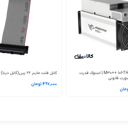
تلال در این بخش می‌تواند مستقیماً به هش‌بردها و ماژول فرمان آسیب بزند.
امکان شناسایی زودهنگام ناهنجاری‌ها را فراهم می‌کند.
سانی فرم‌افزار یکی از مزایای مهم ماژول S19 Hydro است. با نصب نسخه‌های جدید، می‌توان ایرادات امنیتی را ب
 باید مرحله‌ای و با تست انجام شود.
ی است تا در صورت بروز مشکل، امکان بازگشت به وضعیت پایدار وجود داشته ب
دستگاه ماینر M30++ 106TH | استوک قدرت
کابل فلت ماینر 22 پین(کابل دیتا)
صورت قانونی
497,000 تومان
 اولویت قرار گیرد. اطلاعات فروش و پشتیبانی از طریق شرکت Bitmain و وب‌سایت