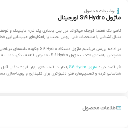
توضیحات محصول
ماژول S19 Hydro اورجینال
گاهی یک قطعه کوچک می‌تواند مرز بین پایداری یک فارم ماینینگ و توقف 
دنبال آشنایی با مشخصات فنی، روش نصب یا راهکارهای عیب‌یابی این قطع
در ادامه بررسی می‌کنیم ماژول د
همچنین راهنمای انتخاب ماژول S19 Hydro به‌عنوان قطعه یدکی، مقایسه نسخه‌های اصلی و بدون لوگو و روش ایمن بارگذاری فرم‌افزار را مرور خواهیم کرد.
اگر قصد خرید
ماژول S19 Hydro
را دارید، قیمت‌های بازار، فروشندگان قاب
شناسایی کرده و تصمیم‌های فنی دقیق‌تری برای نگهداری و بهینه‌سازی د
ماژول S19 Hydro؛ مرکز فرماندهی و پایش دستگاه‌های هیدرو
ماژول S19 Hydro
اطلاعات محصول
سنسورهای دما، فشار آب و وضعیت هش‌بردها، تنظیمات لازم را برای حفظ پا
به‌روزرسانی فرم‌افزار، مدیریت پیشرفته و اتصال به سیستم‌های مانیتورینگ ف