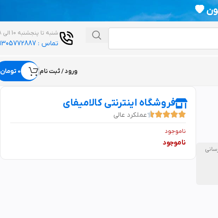
💗
شنبه تا پنجشنبه 10 الی 18
تماس : 09305772887
ورود / ثبت نام
0 تومان
فروشگاه اینترنتی کالامیفای
عملکرد عالی
ناموجود
ناموجود
رسانی