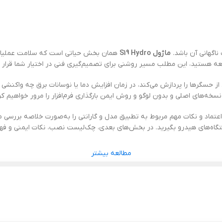
ناگهانی آن باشد.
ماژول S19 Hydro
همان بخش حیاتی است که سلامت عملیاتی، 
ه هستید، این مطلب مسیر روشنی برای تصمیم‌گیری فنی در اختیار شما قرار م
ستگاه S19 Hydro چگونه داده‌های دریافتی از حسگرها را پردازش می‌کند، در زمان افزایش دما یا نوس
ل اعتماد و نکات مهم مربوط به تطبیق مدل و گارانتی را به‌صورت خلاصه بررسی م
ستگاه‌های هیدرو بگیرید. در بخش‌های بعدی، چک‌لیست نصب، نکات ایمنی و فه
مطالعه بیشتر
نقش محوری در مدیریت، پایش و هماهنگی عملکرد دستگاه‌های سری S19 Hydro ایفا می‌کن
یداری دستگاه اعمال می‌کند.
طراحی صنعتی و مدارهای حفاظتی به‌کاررفته در ماژول استاندارد S19 Hydro باعث می‌شود دستگاه در بازه دمایی ایمن 
ارم را امکان‌پذیر می‌کند.