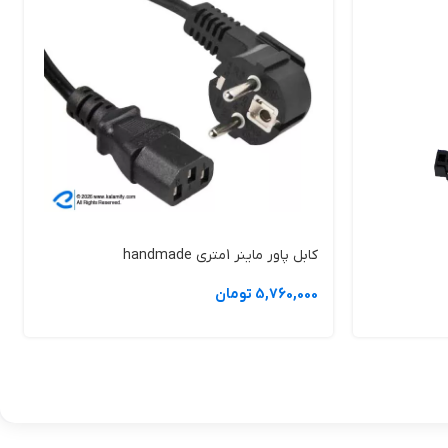
 تمیز نگه داشتن مسیرهای خنک‌کننده و جلوگیری از ورود آلودگی، طول
رطرف و عملکرد دستگاه را بهینه کرد. برخی فرم‌افزارهای سفارشی امکاناتی مانند تنظیم دقیق فرکانس،
اشد. تنظیمات نادرست ولتاژ یا فرکانس می‌تواند به قطعات حساس
کابل پاور ماینر 1متری handmade
5,760,000 تومان
در بازار، ماژول S19 Hydro در نسخه‌های اصلی و بدون لوگو عرضه می‌شود که اختلاف قیمت محسوسی دارند. برخی نمونه‌ها با قیمت پایه حدود 9,800,000 ریال و با تخفیف در حدود 8,490,000 ریال ارائه می‌شوند. هنگام خرید، حتماً
کالامیفای
در دسترس است و کارشناسان این مجموعه