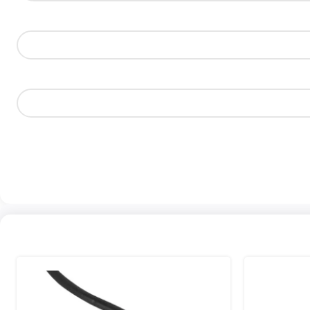
ماژول با ارسال فرمان مناسب، فرکانس کاری را کاهش داده یا عملکرد سیستم
سازی را فعال می‌سازد.
 پرهزینه اجرا کنند.
ماژول S19 Hydro بسته به مدل دستگاه، وظیفه مدیریت توان‌های مختلف را بر عهده دارد. دستگاه‌های هیدرو در نسخه‌هایی با توان پردازشی 158TH/s، 184TH/s و 198TH/s عرضه شده‌اند که مصرف انرژی آن‌ها در بازه‌ای حدود
ابعاد و جانمایی اتصالات شبکه و کابل‌های سیگنال باید با شاسی دستگاه هماهنگ باشد. اطلاعات فنی نشان می‌دهد وزن کلی دستگاه‌های هیدرو حدود 15.2 تا 15.8 کیلوگرم است که این موضوع در طراحی مکانیکی ماژول نقش
د. به همین دلیل توصیه می‌شود فرآیند نصب توسط تکنسین‌های مجرب انجام گیرد، به‌ویژه در دستگاه‌های هیدرو که مسیر