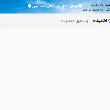
عبور به ناوبری
💗
ارسال رایگان خرید بالای 5 میلیون
💗
رفتن به محتوای اصلی