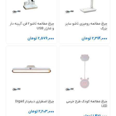
چراغ مطالعه رومیزی تاشو سایز
چراغ مطالعه تاشو 2 فن، آیینه دار
بزرگ
و شارژر USB
2,314,000 تومان
2,576,000 تومان
راهنمای خرید چراغ خواب لمسی
هنگام خرید چراغ خواب لمسی، به نکات زیر توجه کنید:
چراغ مطالعه کودک طرح خرسی
چراغ اضطراری دیمردار Digad
ظرفیت باتری:
بررسی کنید چراغ چه مدت می‌تواند با یک بار شارژ روشن
LED
بماند.
2,203,000 تومان