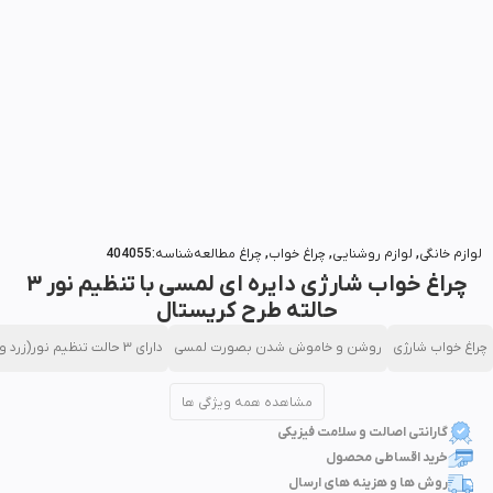
بزرگنمایی تصویر
لوازم خانگی
,
لوازم روشنایی
,
چراغ خواب
,
چراغ مطالعه
شناسه:404055
چراغ خواب شارژی دایره ای لمسی با تنظیم نور 3
حالته طرح کریستال
چراغ خواب شارژی
روشن و خاموش شدن بصورت لمسی
دارای 3 حالت تنظیم نور(زرد و سفید)(مهتابی)(آفتابی)
مشاهده همه ویژگی ها
گارانتی اصالت و سلامت فیزیکی
خرید اقساطی محصول
روش ها و هزینه های ارسال