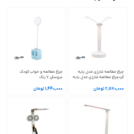
رقابتی ارائه می‌دهد.که میتوانید چراغ خواب دیجی کالا را در فروشگاه
کالامیفای تهیه کنید.
چرا چراغ خواب 3 حالته طرح کریستال انتخاب
مناسبی است؟
هماهنگی با دکوراسیون داخلی:
طراحی مدرن چراغ خواب‌های شارژی
به‌راحتی با هر سبک دکوراسیونی سازگار می‌شود.
ایجاد آرامش:
نور ملایم آن‌ها به بهبود کیفیت خواب کمک می‌کند.
کاربرد چندمنظوره:
از اتاق کودک گرفته تا میز کار، این چراغ‌ها در هر
چراغ مطالعه شارژی مدل پایه
چراغ مطالعه و خواب کودک
فضایی کاربرد دارند.
گردچراغ مطالعه شارژی مدل پایه
عروسکی 7 رنگ
انتخابی عالی برای هدیه:
طراحی‌های متنوع باعث شده این چراغ‌ها
گرد
1,440,000 تومان
2,570,000 تومان
گزینه‌ای عالی برای هدیه دادن باشند.