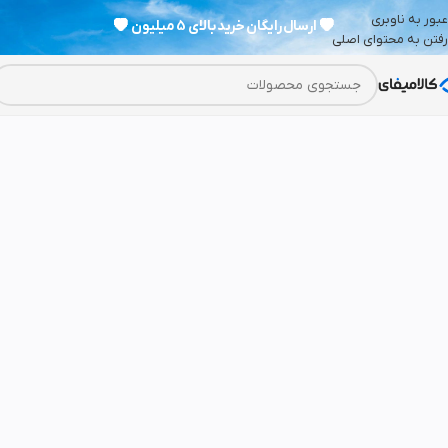
عبور به ناوبری
💗
ارسال رایگان خرید بالای 5 میلیون
💗
رفتن به محتوای اصلی