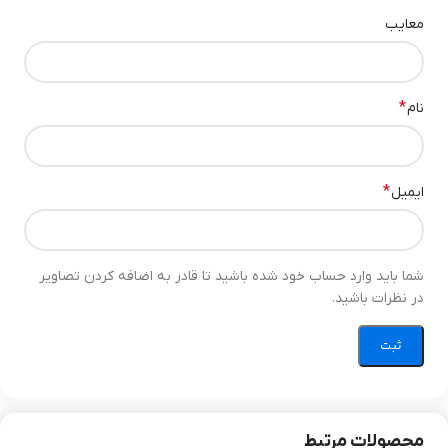
این چراغ خواب با لمس بدنه روشن و خاموش می‌شوند و حتی شدت نور
معایب
آن‌ها قابل تنظیم است. این ویژگی باعث می‌شود کاربری آسان و راحتی
داشته باشند.
چراغ خواب کودک
*
نام
چراغ خواب‌های مخصوص کودکان با طرح‌های کارتونی و رنگ‌های شاد
عرضه می‌شوند. چراغ خواب کودک علاوه بر زیبایی، نور ملایمی تولید
می‌کنند که برای خواب کودکان ایده‌آل است.
*
ایمیل
چراغ خواب پاندا
یکی از پرطرفدارترین مدل‌ها برای کودکان، چراغ خواب پاندا است. طراحی
شما باید وارد حساب خود شده باشید تا قادر به اضافه کردن تصاویر
بامزه و فانتزی آن در کنار ایمنی بالا، باعث شده انتخاب محبوبی بین
در نظرات باشید.
خانواده‌ها باشد.
چراغ خواب دیجی کالا
بسیاری از خریداران ترجیح می‌دهند برای انتخاب و خرید چراغ خواب به
فروشگاه‌های معتبر مراجعه کنند. دیجی کالا به‌عنوان یکی از بزرگ‌ترین
محصولات مرتبط
فروشگاه‌های اینترنتی ایران، تنوع بالایی از این محصولات را با قیمت‌های