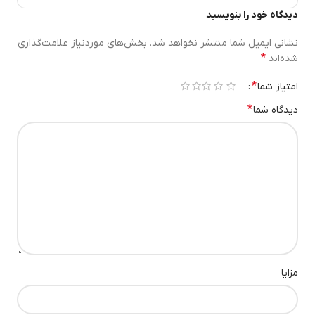
رومیزی یا مدل‌های فانتزی مخصوص کودکان عرضه می‌شوند.
دیدگاه خود را بنویسید
۳. مصرف انرژی پایین
نشانی ایمیل شما منتشر نخواهد شد.
بخش‌های موردنیاز علامت‌گذاری
*
شده‌اند
به دلیل استفاده از لامپ‌های LED، مصرف برق در چراغ خواب بسیار
پایین است و همین موضوع باعث افزایش طول عمر باتری می‌شود.
*
امتیاز شما
۱ از ۵ ستاره
۲ از ۵ ستاره
۳ از ۵ ستاره
۴ از ۵ ستاره
۵ از ۵ ستاره
۴. ایمنی بیشتر
*
دیدگاه شما
نبود سیم‌های دست‌وپاگیر و اتصال مستقیم به برق، چراغ خوابرا به
گزینه‌ای امن‌تر برای کودکان و سالمندان تبدیل می‌کند.
5.قابلیت استفاده
قابلیت استفاده بعنوان
در اتاق کودک را دارد.
چراغ خواب کودک
انواع چراغ خواب ها
مزایا
چراغ خواب لمسی