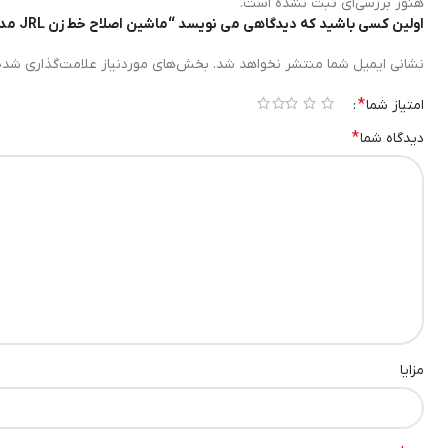
هنوز بررسی‌ای ثبت نشده است.
اولین کسی باشید که دیدگاهی می نویسد “ماشین اصلاح خط زن JRL مدل FF2020T”
ویژگی‌های کلیدی ماشین اصلاح خط زن JRL
نشانی ایمیل شما منتشر نخواهد شد.
بخش‌های موردنیاز علامت‌گذاری شده‌
1. تیغه‌های فوق دقیق
*
امتیاز شما
۱ از ۵ ستاره
۲ از ۵ ستاره
۳ از ۵ ستاره
۴ از ۵ ستاره
۵ از ۵ ستاره
*
دیدگاه شما
تیغه‌های این خط زن با دقت بالا ساخته شده‌اند و امکان ایجاد خطوط صاف 
2. موتور قدرتمند با لرزش کم
یکی از نقاط قوت مهم در
ماشین اصلاح jrl
، موتور قدرتمند در کنار لرزش 
3. طراحی ارگونومیک و خوش‌دست
بدنه دستگاه به‌گونه‌ای طراحی شده که به‌راحتی در دست قرار می‌گیرد و ح
4. مناسب استفاده حرفه‌ای و خانگی
مزایا
اگرچه این مدل برای آرایشگران طراحی شده، اما برای افرادی که در خانه 