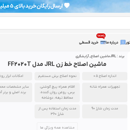
💗
کد تخفیف خرید اول : kalamifyoff
راهنما
ور
درباره ما
خرید قسطی
برند :
JRL
ماشین اصلاح
,
آرایشگری
ماشین اصلاح خط زن JRL مدل FF2020T
اندازه اصلاح ۰.۵
نحوه اصلاح برش مستقیم
امکانات ابزار رو
تجهیزات همراه شانه
اقلام همراه پیچ گوشتی،
سایر مشخصات محص
برس، روغن روان کننده،
برند اصلی و برتر آم
محافظ تیغه، دوشاخه
مدت زمان شارژ 90
مدت زمان استفاده پس از
شارژ 360
مشاهده همه ویژگی ها