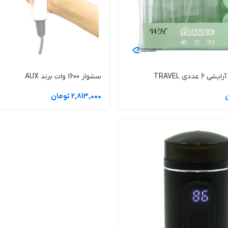
عددی TRAVEL
سشوار 1600 وات برند AUX
2,813,000 تومان