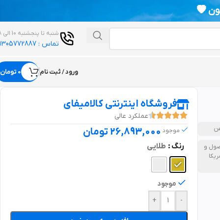
💗
شنبه تا پنجشنبه 10 الی 18
تماس : 09305772887
ورود / ثبت نام
0 تومان
فروشگاه اینترنتی کالامیفای
عملکرد عالی
غن
26,893,000 تومان
موجود
رنگ
طلایی
ول و
ریکا
موجود
+
-