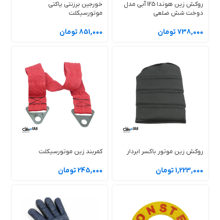
روکش زین هوندا 125 آبی مدل
خورجین برزنتی پاکتی
جنس رویه
مش تنفس‌پذیر ۳D ضد UV
دوخت شش ضلعی
موتورسیکلت
738,000 تومان
851,000 تومان
لایه زیرین
اسفنج سبک ضد لغزش
سازگاری
Yamaha Aerox 155 / R
وزن تقریبی
۲۰۰ گرم
قابلیت شست‌وشو
دارد
نصب بدون ابزار
بله
روکش زین موتور باکسر ابردار
کمربند زین موتورسیکلت
1,223,000 تومان
245,000 تومان
ضمانت بازگشت
۷ روز کالامیفای
🤔 آیا فقط برای آیروکس مناسبه؟