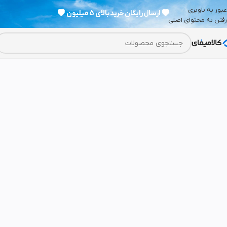
عبور به ناوبری
💗
ارسال رایگان خرید بالای 5 میلیون
💗
رفتن به محتوای اصلی