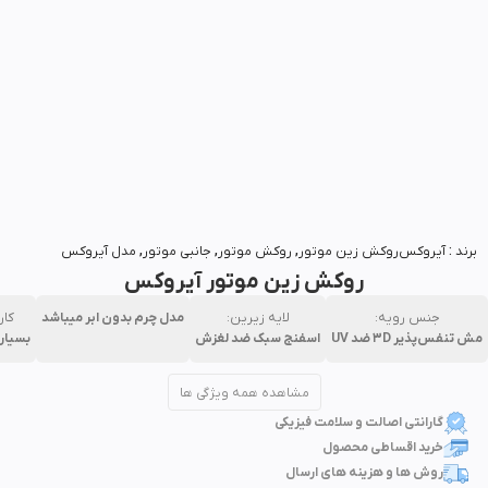
بزرگنمایی تصویر
برند :
آیروکس
روکش زین موتور
,
روکش موتور
,
جانبی موتور
,
مدل آیروکس
روکش زین موتور آیروکس
جنس رویه:
لایه زیرین:
مدل چرم بدون ابر میباشد
کار
مش تنفس‌پذیر ۳D ضد UV
اسفنج سبک ضد لغزش
بسیار
مشاهده همه ویژگی ها
گارانتی اصالت و سلامت فیزیکی
خرید اقساطی محصول
روش ها و هزینه های ارسال