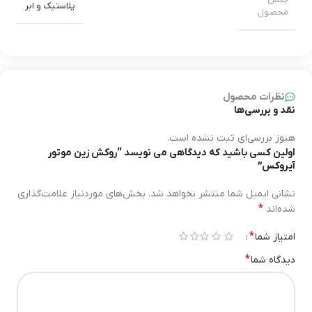
پلاستیک و ابر
محصول
نصب سریع و آسان بدون نیاز به ابزار
کش ضدلغزش و مقاوم در برابر پاره‌شدن
ظاهر اسپرت و حرفه‌ای هماهنگ با طراحی آیروکس
نظرات محصول
نقد و بررسی‌ها
🎯 مزایای استفاده از روکش زین موتور آیروکس
هنوز بررسی‌ای ثبت نشده است.
اولین کسی باشید که دیدگاهی می نویسد “روکش زین موتور
۱. تهویه عالی در هوای گرم
آیروکس”
با نصب روکش زین موتور آیروکس، جریان هوا در نشیمن‌گاه افزایش
نشانی ایمیل شما منتشر نخواهد شد.
بخش‌های موردنیاز علامت‌گذاری
یافته و از ایجاد بوی ناخوشایند و خستگی جلوگیری می‌شود.
*
شده‌اند
۲. محافظت از صندلی اصلی
*
امتیاز شما
۱ از ۵ ستاره
۲ از ۵ ستاره
۳ از ۵ ستاره
۴ از ۵ ستاره
۵ از ۵ ستاره
*
دیدگاه شما
این محصول به‌طور کامل روی صندلی فابریک می‌نشیند و از پارگی،
آفتاب‌سوختگی، پوسیدگی و نفوذ آب محافظت می‌کند.
۳. افزایش زیبایی ظاهری