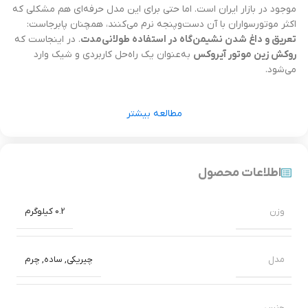
موجود در بازار ایران است. اما حتی برای این مدل حرفه‌ای هم مشکلی که
اکثر موتورسواران با آن دست‌و‌پنجه نرم می‌کنند، همچنان پابرجاست:
تعریق و داغ شدن نشیمن‌گاه در استفاده طولانی‌مدت
. در اینجاست که
روکش زین موتور آیروکس
به‌عنوان یک راه‌حل کاربردی و شیک وارد
می‌شود.
این محصول با طراحی توری سه‌بعدی و ساختار ضدتعریق، راحتی و
مطالعه بیشتر
تهویه عالی را برای شما به ارمغان می‌آورد و ظاهر آیروکس شما را
حرفه‌ای‌تر از همیشه می‌کند.
✅ ویژگی‌های منحصربه‌فرد روکش زین موتور
اطلاعات محصول
آیروکس
وزن
0.2 کیلوگرم
توری مش ۳ لایه با قابلیت تنفس بالا
طراحی مخصوص
مدل‌های Aerox 155 و Aerox R
مدل
چیریکی
,
ساده
,
چرم
جلوگیری از داغ شدن صندلی در تابستان
کاهش تعریق و افزایش جریان هوا در ناحیه نشیمن
جنس