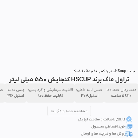
بزرگنمایی تصویر
برند :
HScup
سفر و کمپینگ
,
ماگ فلاسک
تراول ماگ برند HSCUP گنجایش 550 میلی لیتر
مدت زمان حفظ دما:
جنس لایه داخلی:
قابلیت‌ سرمایشی و گرمایشی:
جنس بدنه:
جن
10 تا 5 ساعت
استیل۳۰۴
قابلیت حفظ دما
استیل ۳۱۶
مشاهده همه ویژگی ها
گارانتی اصالت و سلامت فیزیکی
خرید اقساطی محصول
روش ها و هزینه های ارسال