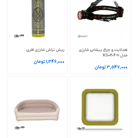
هدلایت و چراغ پیشانی شارژی
ریش تراش شارژی فلزی
مدل KS021-4+1
1,346,000 تومان
3,547,000 تومان