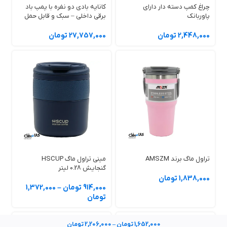
چراغ کمپ دسته دار دارای
کاناپه بادی دو نفره با پمپ باد
پاوربانک
برقی داخلی – سبک و قابل حمل
2,448,000 تومان
27,757,000 تومان
تراول ماگ برند AMSZM
مینی تراول ماگ HSCUP
گنجایش 0.28 لیتر
1,838,000 تومان
914,000 تومان
–
1,372,000
تومان
1,652,000 تومان
–
2,206,000 تومان