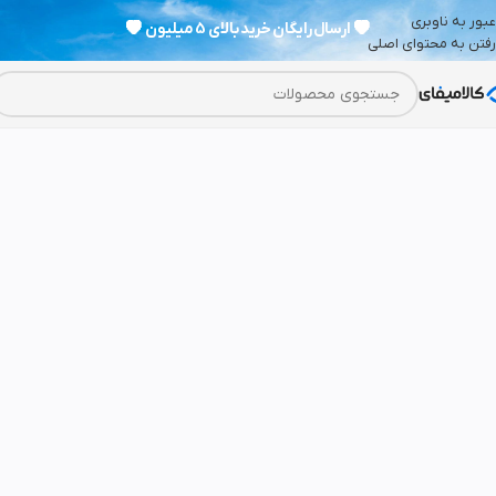
عبور به ناوبری
💗
ارسال رایگان خرید بالای 5 میلیون
💗
رفتن به محتوای اصلی