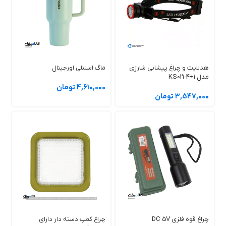
هدلایت و چراغ پیشانی شارژی
ماگ استنلی اورجینال
مدل KS021-4+1
4,610,000 تومان
3,547,000 تومان
چراغ قوه فلزی DC 5V
چراغ کمپ دسته دار دارای