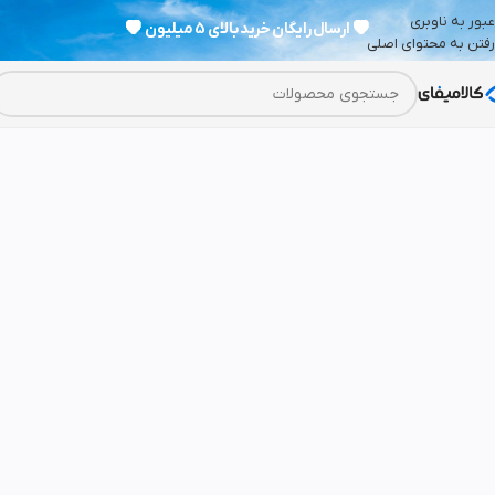
عبور به ناوبری
💗
ارسال رایگان خرید بالای 5 میلیون
💗
رفتن به محتوای اصلی