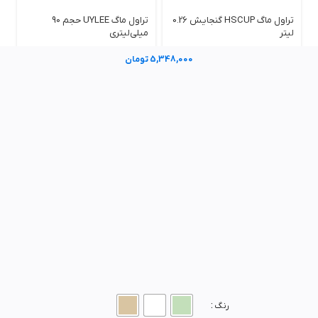
تراول ماگ HSCUP گنجایش 0.26
تراول ماگ UYLEE حجم 90
لیتر
میلی‌لیتری
1,958,000 تومان
920,000 تومان
–
1,760,000
5,348,000 تومان
تومان
تراول ماگ 0.18 لیتر برند UYLEE
1,652,000 تومان
رنگ