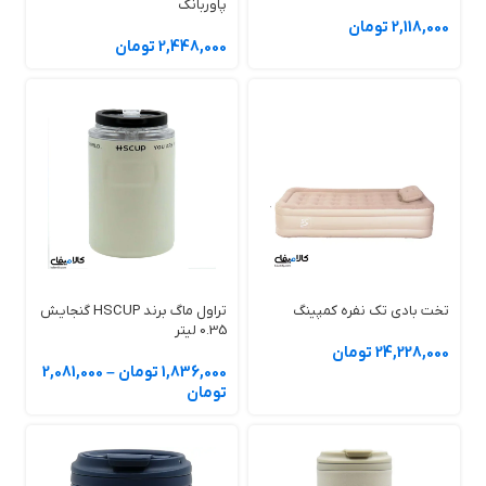
پاوربانک
2,118,000 تومان
2,448,000 تومان
تخت بادی تک نفره کمپینگ
تراول ماگ برند HSCUP گنجایش
0.35 لیتر
24,228,000 تومان
1,836,000 تومان
–
2,081,000
تومان