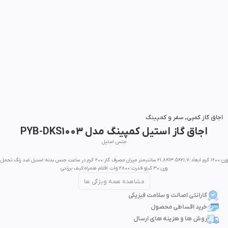
بزرگنمایی تصویر
اجاق گاز کمپی
,
سفر و کمپینگ
اجاق گاز استیل کمپینگ مدل PYB-DKS1003
جنس استیل
وزن:۱۲۰۰ گرم ابعاد:۲۱.۷×۱۳.۵×۲۱.۸ سانتیمتر میزان مصرف گاز:۲۰۰ گرم در ساعت جنس بدنه:استیل ضد زنگ تحمل
وزن:۳۰ کیلو قدرت:۲۸۰۰ وات اقلام همراه:کیف برزنتی
مشاهده همه ویژگی ها
گارانتی اصالت و سلامت فیزیکی
خرید اقساطی محصول
روش ها و هزینه های ارسال