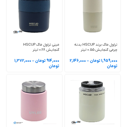
تراول ماگ برند HSCUP بدنه
مینی تراول ماگ HSCUP
چرمی گنجایش 0.55 لیتر
گنجایش 0.28 لیتر
1,959,000 تومان
–
2,146,000
914,000 تومان
–
1,372,000
تومان
تومان